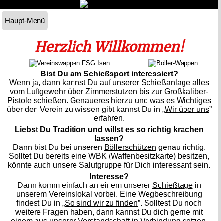
Haupt-Menü
Herzlich
W
illkommen!
Bist Du am Schießsport interessiert?
Wenn ja, dann kannst Du auf unserer Schießanlage alles
vom Luftgewehr über Zimmerstutzen bis zur Großkaliber-
Pistole schießen. Genaueres hierzu und was es Wichtiges
über den Verein zu wissen gibt kannst Du in „
Wir über uns
”
erfahren.
Liebst Du Tradition und willst es so richtig krachen
lassen?
Dann bist Du bei unseren
Böllerschützen
genau richtig.
Solltet Du bereits eine WBK (Waffenbesitzkarte) besitzen,
könnte auch unsere Salutgruppe für Dich interessant sein.
Interesse?
Dann komm einfach an einem unserer
Schießtage
in
unserem Vereinslokal vorbei. Eine Wegbeschreibung
findest Du in „
So sind wir zu finden
”. Solltest Du noch
weitere Fragen haben, dann kannst Du dich gerne mit
einem aus unserer
Vorstandschaft
in Verbindung setzen.