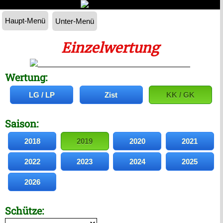
Haupt-Menü
Unter-Menü
Einzelwertung
Wertung:
LG / LP
Zist
KK / GK
Saison:
2018
2019
2020
2021
2022
2023
2024
2025
2026
Schütze: