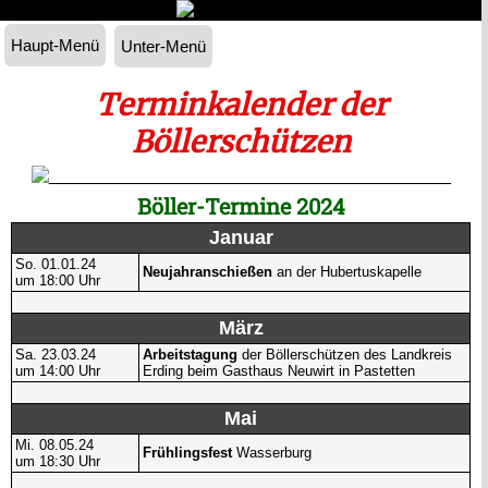
Haupt-Menü
Unter-Menü
Terminkalender der
Böllerschützen
Böller-Termine 2024
Januar
So. 01.01.24
Neujahranschießen
an der Hubertuskapelle
um 18:00 Uhr
März
Sa. 23.03.24
Arbeitstagung
der Böllerschützen des Landkreis
um 14:00 Uhr
Erding beim Gasthaus Neuwirt in Pastetten
Mai
Mi. 08.05.24
Frühlingsfest
Wasserburg
um 18:30 Uhr