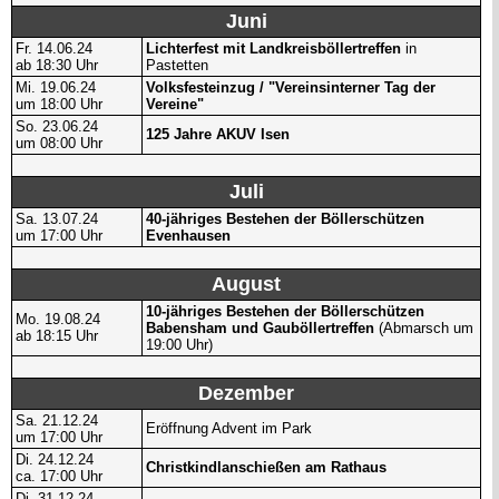
Juni
Fr. 14.06.24
Lichterfest mit Landkreisböllertreffen
in
ab 18:30 Uhr
Pastetten
Mi. 19.06.24
Volksfesteinzug / "Vereinsinterner Tag der
um 18:00 Uhr
Vereine"
So. 23.06.24
125 Jahre AKUV Isen
um 08:00 Uhr
Juli
Sa. 13.07.24
40-jähriges Bestehen der Böllerschützen
um 17:00 Uhr
Evenhausen
August
10-jähriges Bestehen der Böllerschützen
Mo. 19.08.24
Babensham und Gauböllertreffen
(Abmarsch um
ab 18:15 Uhr
19:00 Uhr)
Dezember
Sa. 21.12.24
Eröffnung Advent im Park
um 17:00 Uhr
Di. 24.12.24
Christkindlanschießen am Rathaus
ca. 17:00 Uhr
Di. 31.12.24