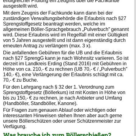
erfolgreicher Prüfung ein Zeugnis über die Fachkunde
ausgestellt wird.
Mit dem Zeugnis der Fachkunde kann dann bei der
zuständigen Verwaltungsbehörde die Erlaubnis nach §27
Sprengstoffgesetz beantragt werden, welche im
allgemeinen Böller-Sprachgebrauch „Pulverbuch” genannt
wird. Diese Erlaubnis wird im Regelfall mit einer Gültigkeit
von 5 Jahren ausgestellt und ist dann eigenständig durch
erneuten Antrag zu verlängern (max. 3 x).
Die anfallenden Gebühren für die UB und die Erlaubnis
nach §27 SprengG kann je nach Wohnsitz variieren. So ist
derzeit im Landkreis Erding (Stand 2016) mit Gebühren in
Höhe von ca. 210,- € zu rechnen (UB 70,- € / „Pulverbuch”
140,- €), eine Verlängerung der Erlaubnis schlägt mit ca.
70,- € zu Buche.
Für den Lehrgang nach § 32 der 1. Verordnung zum
Sprengstoffgesetz (Böllerkurs) ist mit Kosten in Höhe von
bis zu 150,- € zu rechnen, je nach Anbieter und Umfang
(Handböller, Standböller, Kanone).
Für Fragen zum genauen Ablauf oder wichtigen oder
interessanten Hinweisen stehen Ihnen aber auch gerne
unsere Böllerschützen oder unser Schützenmeister zur
Verfügung.
Was brauche ich zum Böllerschießen?